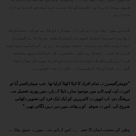
شہید ہوجاتا ہےاور حکومت کی جانب سے اسے تمغۂجرات سے نوازا
جاتا ہے۔
کہانی میں ایک اور اہم کردار عبدلرافع کا ہے جو کہ محنت کرکے
ایک پرائیویٹ اسکول ٹیچر سے ڈپٹی کمشنر بن جاتا ہے کیوں کہ
اسے اپنے ملک سے بےپناہ محبت ہوتی ہے اور وہ اس کےلہے بہت کچھ
کرنے کا جذبہ رکھتا ہے۔قصہ مختصریہ کہ اس کتاب میں مختلف
کرداروں کی وطن کے لیے دی جانے والی قربانیوں کو بیان کیا
گیا ہے۔
کہانی کا اسلوب سادہ مگر از حد دلچسپ ہے۔
”جونیئرآفیسرز نے تمام افراد کا ڈیٹا اکھٹا کرلیا تھا۔جب سینئرافسر آیا تو
اس نے اپنے لیپ ٹاپ میں موجود سارے ڈیٹا کے بارے میں پوری تفصیل سے
بریفنگ دی۔اب انھوں نے لائبریرین کو ایک ایک فرد کی تصویر دکھانی
شروع کی۔اس نے صوفیہ کو پہچاننے میں دیر نہیں لگائی تھی۔“
وطن کی محبت ایمان کا حصہ ہے۔اس کہانی سے ہمیں یہ سبق ملتا ہے