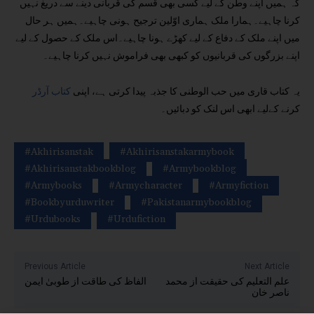
کہ ہمیں اپنے وطن کے لیے کسی بھی قسم کی قربانی دینے سے دریغ نہیں
کرنا چاہیے۔ہمارا ملک ہماری اوّلین ترجیح ہونی چاہیے۔ہمیں ہر حال
میں اپنے ملک کے دفاع کے لیے کھڑے ہونا چاہیے۔اس ملک کے حصول کے لیے
اپنے بزرگوں کی قربانیوں کو کبھی بھی فراموش نہیں کرنا چاہیے۔
یہ کتاب قاری میں حب الوطنی کا جذبہ پیدا کرتی ہے، اپنی
کتاب آرڈر
کرنے کےلیے ابھی اس لنک کو دبائیں۔
#akhirisanstak
#akhirisanstakarmybook
#akhirisanstakbookblog
#armybookblog
#armybooks
#armycharacter
#armyfiction
#bookbyurduwriter
#pakistanarmybookblog
#urdubooks
#urdufiction
Previous Article
Next Article
علم التعلیم کی حقیقت از محمد
الفاظ کی طاقت از طوبیٰ ایمن
ناصر خان