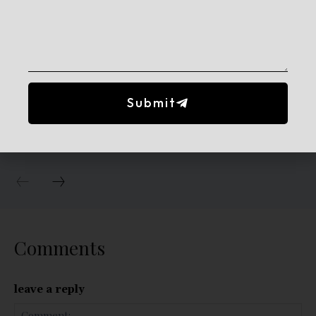
Submit
Famous Urdu Poets: Meet the
Legends Behind Timeless Poetry
Comments
leave a reply