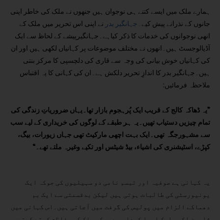
ہمارے ملک میں ایسے کتنے ہی نوجوان ہیں جنھوں نے ملک کی خاطر اپنی
جانوں کے نذرانے پیش کیے
۔جہانگیر بدر
نے اپنی اس تحریر میں ملک کے
انھی نوجوانوں کی خدمات کا ذکر کیاہے۔جہانگیرپیشے کے لحاظ سے ایک
آڈیالوجسٹ ہیں۔انھوں نے مختلف موضوعات پر کہانیاں لکھی ہیں اور ان
کی کہانیاں خوش بیانی کی وجہ سے قاری کی دلچسپی کا مرکز بنتی
ہیں۔جہانگیر بدر کا اندازِ تحریر دلکش ہے۔ان کی کہانی کا یہ اقتباس
ملاحظہ فرمائیں:
”یہ ڈھاکہ کالج کے قریب ایک پُرہجوم بازار تھا۔یہاں ضروریاتِ زندگی کی
تمام چیزیں دستیاب تھیں۔یہ ہر طبقے کے لوگوں کی خریداری کے لیے سب
سے مشہورجگہ تھی۔ایک بہت اچھی مارکیٹ تھی جہاں زیورات، بیگ،
کپڑے، اسٹیشنری کی اشیاء، بیڈ شیٹس اور تکیے وغیرہ ملتے تھے۔“
یہ کہانی ہے صوفیہ اور تبسم نامی دو سہیلیوں کی جوکہ ایک
یونیورسٹی کی طالبات ہوتی ہیں لیکن بدقسمتی سے ایک بم
دھماکے الزام میں پولیس کی گرفت میں آجاتی ہیں۔اس کہانی میں
شاہین اکبر ایک ایسا کردار ہے جوکہ ملک کی حفاظت کرتے کرتے