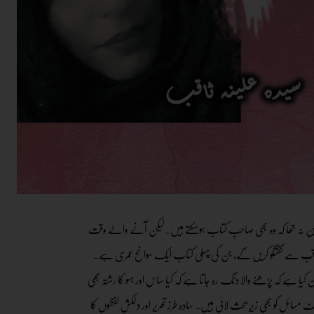
ین نہ تھا کہ وہ بھی صاحبِ کتاب ہوسکتے ہیں۔لیکن آنے والے وقت
ہ ثاقب سے گفتگو کریں گے، جن کی پہلی کتاب ایک سوانح عمری ہے.
ہے کہ پڑھنے والا دنگ رہ جاتا ہے کہ کیا ساس اور بہو کا رشتہ بھی
سائل کو بھی زیرِ بحث لائی ہیں۔ سادہ طرزِ تحریر اور دلکش لفظوں کا