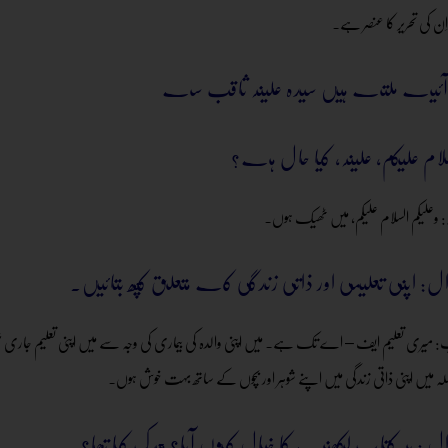
اِن کی تحریر کا عنصر ہے۔
لام علیکم، علینہ، کیا حال ہے؟
: وعلیکم السلام علیکم، میں ٹھیک ہوں۔
ل: اپنی تعلیمی اور ذاتی زندگی کے متعلق کچھ بتائیں۔
للہ میں اپنی ذاتی زندگی میں اپنے شوہر اور بچوں کے ساتھ بہت خوش ہوں۔
ل : یہ کتاب لکھنے کا خیال کیوں آیا؟ محرک کیا تھا؟