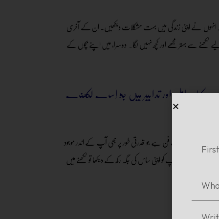
 کہ انہوں نے اپنی زندگی میں بہت مشکلات دیکھیں۔ ان کے آخری
کھنے سے بہتر مجھے اور کچھ نہیں لگا۔ دوسرا، میں اپنے بچوں کے
 کیا عوامل اور تدابیر ہیں جو اِسے لکھنے
دوسرا لکھنا ایک فن ہے جو قدرتی طور پر بھی آپ کے اندر موجود
 میں نے اپنے آپ کو اپنی ساس کی جگہ رکھ کے دیکھا تو لکھنے میں
ہے۔
اثرات رہے؟