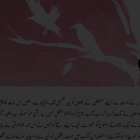
ان
نے بہت سے ایسے مصنفین کے خوابوں کو پایہ تکمیل تک پہنچایا ہے، جنہیں اِس بات کا یق
داستان نے ثابت کردیا کہ اب کتاب شائع کروانا اتنا مشکل نہیں رہا۔ آج ہم مصنفہ سیدہ علین
 نے ایک اچھوتے موضوع کو لکھا ہے، ایک ایسے رشتے کو انہوں نے اس قدر خوبصورتی سے بیان کیا 
گہرا اور پیارا ہوسکتا ہے؟ مصنفہ اِس کتاب میں بہت رشتوں اور اُن کے درمیان ہونے والے مختلف م