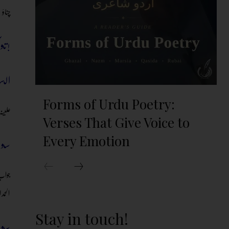
چناؤ 
توآئیے ملتے ہیں سیدہ علینہ ثاقب سے!
الس
Forms of Urdu Poetry:
علینہ
Verses That Give Voice to
Every Emotion
سوا
الحمد
Stay in touch!
سوا