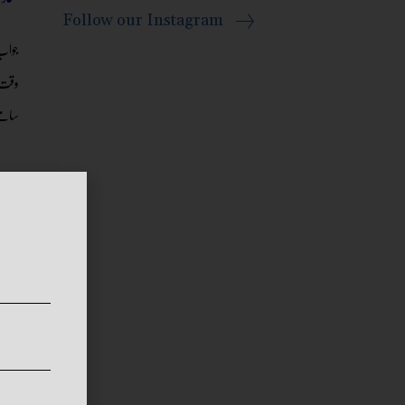
Follow our Instagram
جواب
وقت 
سامنے
سوا
میں
جواب
ہوتا 
اور ب
سوا