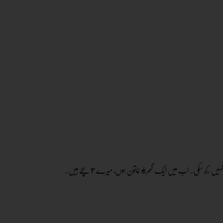
جواب: میری تعلیم ایف – اے تک ہے۔ میں اپنی والدہ کی بیماری کی وجہ سے میں اپنی تعلیم جاری نہیں رکھ سکی۔ اب میں ایک گھریلو خاتون ہوں، میرے ٣ بچے ہیں۔