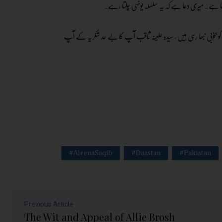
ا ہے۔ میری دعا ہے کہ یہ سلسلہ یونہی چلتا رہے۔
ں کو بخوبی نبھا رہی ہیں۔سیدہ علینہ ثاقب آپ کا بے حد شکریہ کے آپ
#AleenaSaqib
#Daastan
#Pakistan
Previous Article
The Wit and Appeal of Allie Brosh