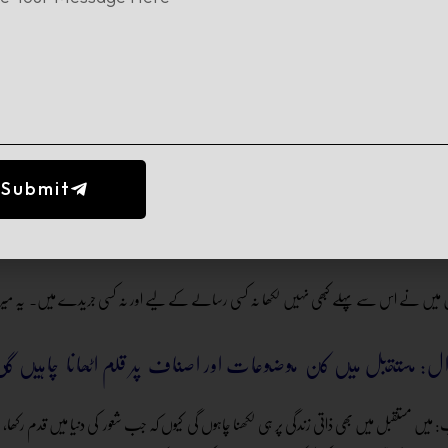
 یہ کتاب لکھنے کے بعد میں نے سب سے پہلے اپنے شوہر کو بتایا۔ فطری بات ہےاُن کی آنکھوں م
کہ میں نے لکھا لیکن زیادہ خوشی اس بات کی تھی کہ ان کی ماں کے بارے میں لکھا۔ ان کے 
پنے بہن بھائیوں کو بتایا تو ان کے یہ تاثرات تھے کہ نہیں تم نے نہیں لکھا ،مگر خوش سب
 یا ٹی وی پر آئیں۔ جب میری کتاب شائع ہوئی تو مجھے اپنے والد کی بہت یاد آئی، وہ ہوتے تو
Submit
ل: کسی رسالے یا جرائدوغیرہ کے لیے لکھا ہے؟
 میں نے اس سے پہلے کبھی نہیں لکھا نہ کسی رسالے کے لیے اور نہ کسی جریدے میں۔ یہ م
ل: مستقبل میں کن موضوعات اور اصناف پر قلم اٹھانا چاہیں گ
 میں مستقبل میں بھی ذاتی زندگی پر ہی لکھنا چاہوں گی کیوں کہ جب شعور کی دنیا میں قدم رکھا، 