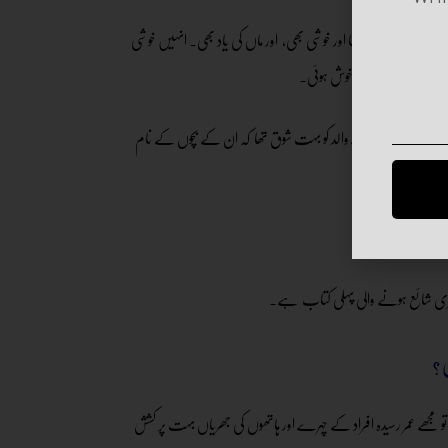
یں آنسوؤں کا آنا اور خوشی بھی، اور ماں کی یاد بھی۔ انہیں خوشی
بہن بھائی بھی بہت خوش ہوئی۔
 ہوئے۔ دراصل میرے والد کو بہت شوق تھا کہ ان کے بچوں کے نام
 بہت خوش ہوتے۔
یری شائع ہونے والی پہلی کتاب ہے۔
ی؟
تو مجھے عمر رسیدہ افراد کے چہرے اور ہاتھوں کی جھریاں بہت پر کشش