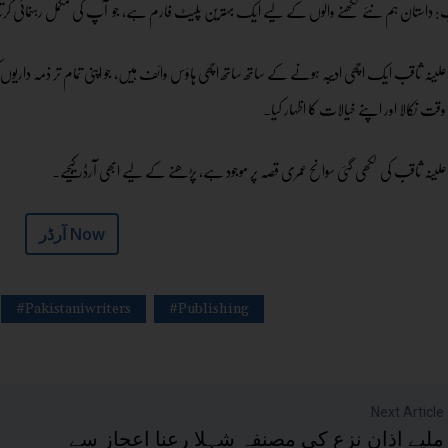
: داستان ہم نئے لکھنے والوں کے لیے ایک بہترین پلیٹ فارم ہے، جو آپ کی مکمل رہنمائی کرت
علینہ ثاقب ایک اچھی ادیبہ ہونے کے ساتھ ساتھ اچھی ہاؤس وائف ہیں، جو اپنی تمام تر ذمہ داریو
ت نکالا اور اپنے خیالات کا اظہار کیا۔
علینہ ثاقب کی لکھی گئی سوانح عمری قصہ پر موجود ہے، پڑھنے کے لیے ابھی آرڈرکیجیے۔
آرڈر Now
#Pakistaniwriters
#Publishing
Next Article
ملیے اذانِ نزع کی مصنفہ شہلا رعنا اعجاز سے