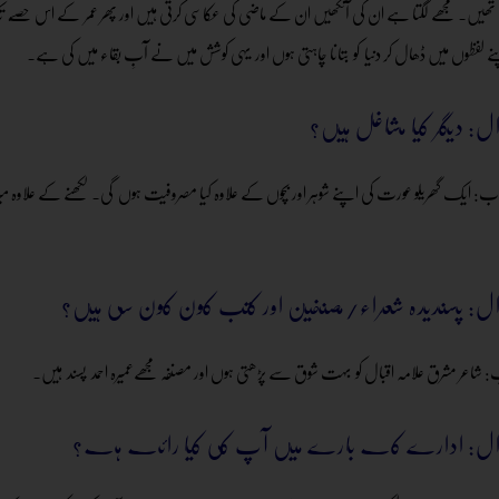
تھیں۔ مجھے لگتا ہے ان کی آنکھیں ان کے ماضی کی عکاسی کرتی ہیں اور پھر عمر کے اس حصّے تک پ
ل: دیگر کیا مشاغل ہیں؟
ب: ایک گھریلو عورت کی اپنے شوہر اور بچوں کے علاوہ کیا مصروفیت ہوں گی۔ لکھنے کے علاوہ میرا کو
ل: پسندیدہ شعراء/مصنفین اور کتب کون کون سی ہیں؟
 شاعر مشرق علامہ اقبال کو بہت شوق سے پڑھتی ہوں اور مصنفہ مجھےعمیرہ احمد پسند ہیں۔
ل: ادارے کے بارے میں آپ کی کیا رائے ہے؟