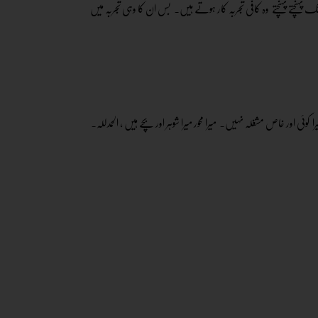
ہنچتے پہنچتے وہ کافی تجربہ کار ہوتے ہیں۔ بس ان کا وہی تجربہ میں
ئی اور خاص مشغلہ نہیں۔ میرا محور میرا شوہر اور بچے ہیں ، الحمدللہ۔