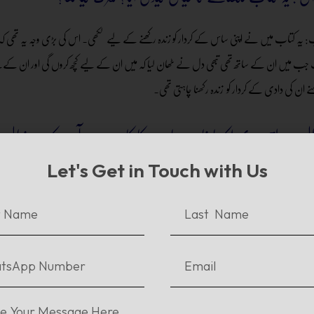
: یہ کتاب میں نے اپنی ساس کے کردار کو زندہ رکھنے کے لیے لکھی۔ اس کی بڑی وجہ یہ تھی
جب میں ان کے ساتھ تھی تبھی دل نے ٹھان لیا کہ میں ان کے لیے کچھ کروں گی اور ان کےلیے ل
 ان کی دادی کے کردار کو زندہ رکھنا چاہتی تھی۔
ل: سوانح عمری لکھنا خاصہ مہارت کا کام ہے، آپ کے خیال میں
 مددگار ثابت ہوئیں؟
Let's Get in Touch with Us
: اس کتاب کو لکھنے میں سب سے زیادہ میری دوست اور میرے بچوں نے میری حوصلہ افزائی کی۔ 
ہے، تھوڑی سی محنت اور آپ کے اپنوں کی حوصلہ افزائی آپ کے جذبے کو اور نکھار دیتا ہے۔ پھر
ھی آسانی ہوئی اور پھر جب آپ کسی کردار کو ذہن میں رکھ کے لکھنے لگیں تو اور بھی آسانی ہوتی 
ل: اپنی پہلی کتاب پر گھر والوں اور دوست احباب کے کیا ت